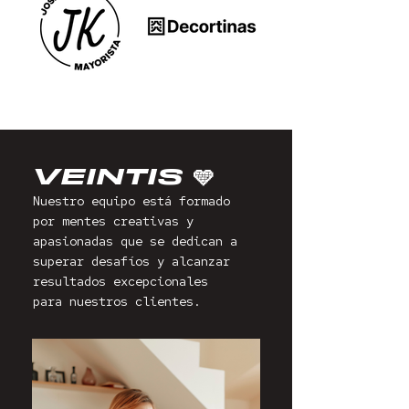
VEINTIS 🩵
Nuestro equipo está formado
por mentes creativas y
apasionadas que se dedican a
superar desafíos y alcanzar
resultados excepcionales
para nuestros clientes.